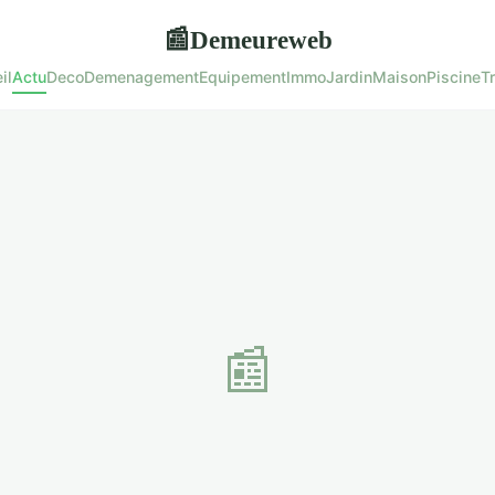
Demeureweb
📰
il
Actu
Deco
Demenagement
Equipement
Immo
Jardin
Maison
Piscine
T
📰