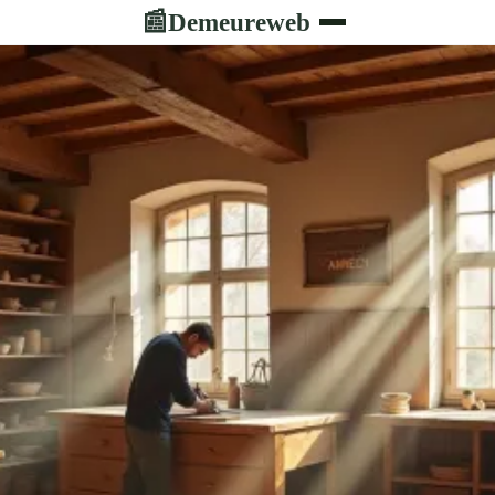
Demeureweb
📰