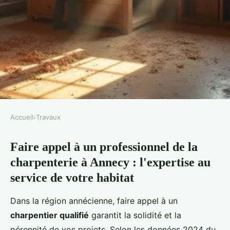
Accueil
›
Travaux
TRAVAUX
Faire appel à un professionnel de la
Charpentier à annecy : artisanat
charpenterie à Annecy : l'expertise au
en bois pour tous vos besoins
service de votre habitat
Auberte
•
14/05/2026 16:03
•
8 min de lecture
Dans la région annécienne, faire appel à un
charpentier qualifié
garantit la solidité et la
pérennité de vos projets. Selon les données 2024 du