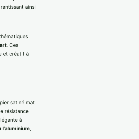
rantissant ainsi
thématiques
art
. Ces
 et créatif à
apier satiné mat
e résistance
élégante à
u l’aluminium
,