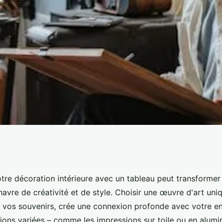
r votre décoration
otre décoration intérieure avec un tableau peut transforme
havre de créativité et de style. Choisir une œuvre d'art uniq
bleau
 vos souvenirs, crée une connexion profonde avec votre e
ions variées – comme les impressions sur toile ou en alum