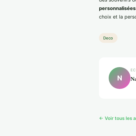
personnalisées
choix et la perso
Deco
EC
N
N
← Voir tous les 