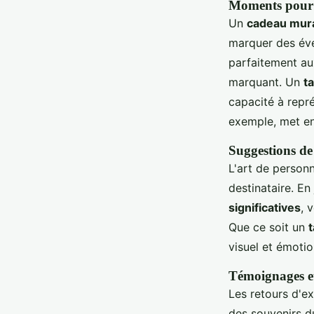
Moments pour o
Un
cadeau mura
marquer des év
parfaitement au
marquant. Un
t
capacité à repr
exemple, met en
Suggestions de
L'art de person
destinataire. E
significatives
, 
Que ce soit un
t
visuel et émotio
Témoignages et
Les retours d'e
des souvenirs d