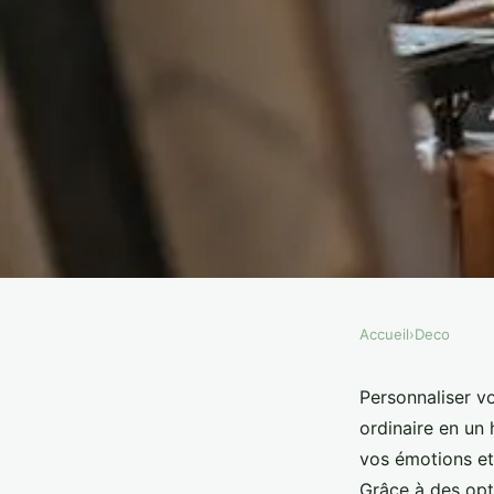
Accueil
›
Deco
DECO
L'art de personnalise
Personnaliser v
ordinaire en un 
intérieure avec un ta
vos émotions et
Grâce à des opt