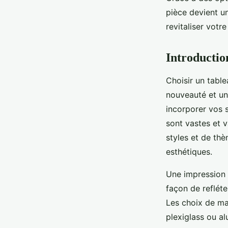
pièce devient u
Nathan
•
13 mars 2025
•
4 min de lecture
revitaliser votr
Introductio
Choisir un tabl
nouveauté et un
incorporer vos 
sont vastes et v
styles et de thè
esthétiques.
Une impression s
façon de refléte
Les choix de mat
plexiglass ou al