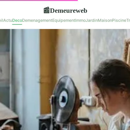
Demeureweb
📰
il
Actu
Deco
Demenagement
Equipement
Immo
Jardin
Maison
Piscine
T