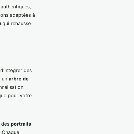
 authentiques,
tions adaptées à
u qui rehausse
d'intégrer des
r un
arbre de
nalisation
que pour votre
er des
portraits
. Chaque