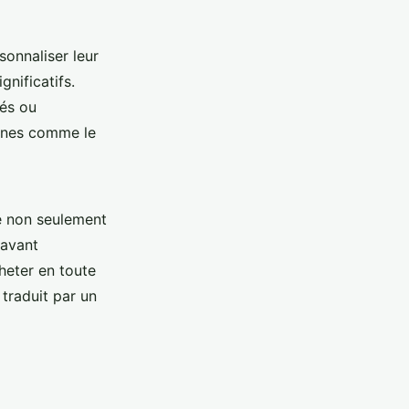
sonnaliser leur
nificatifs.
rés ou
rnes comme le
te non seulement
 avant
heter en toute
 traduit par un