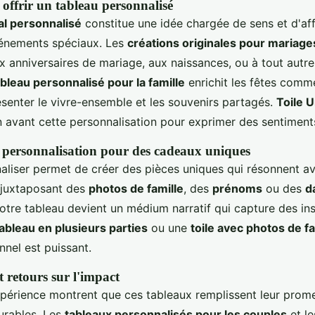
ffrir un tableau personnalisé
l personnalisé
constitue une idée chargée de sens et d'af
énements spéciaux. Les
créations originales pour mariage
x anniversaires de mariage, aux naissances, ou à tout aut
ableau personnalisé pour la famille
enrichit les fêtes comm
ésenter le vivre-ensemble et les souvenirs partagés.
Toile 
 avant cette personnalisation pour exprimer des sentiment
 personnalisation pour des cadeaux uniques
naliser permet de créer des pièces uniques qui résonnent av
n juxtaposant des
photos de famille
, des
prénoms
ou des
d
votre tableau devient un médium narratif qui capture des in
ableau en plusieurs parties
ou une
toile avec photos de fa
nnel est puissant.
 retours sur l'impact
xpérience montrent que ces tableaux remplissent leur prom
urables. Les
tableaux personnalisés pour les couples
et l