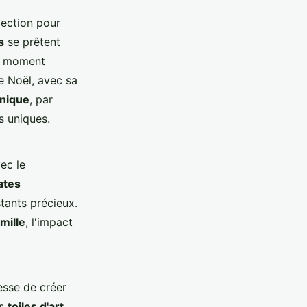
fection pour
s
se prêtent
re moment
e Noël, avec sa
Unique
, par
s uniques.
ec le
ates
stants précieux.
mille
, l'impact
esse de créer
es
toiles d'art