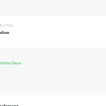
RIT PAR
athan
articles Deco
également