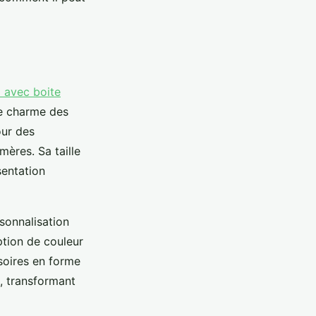
m avec boite
le charme des
our des
mères. Sa taille
sentation
sonnalisation
ption de couleur
soires en forme
u, transformant