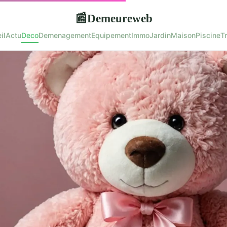
Demeureweb
📰
il
Actu
Deco
Demenagement
Equipement
Immo
Jardin
Maison
Piscine
T