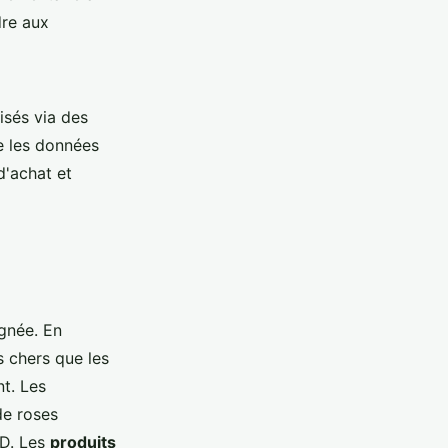
dre aux
isés via des
e les données
d'achat et
ignée. En
us chers que les
nt. Les
de roses
ED. Les
produits