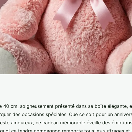
avec boîte : un
de 40 cm, soigneusement présenté dans sa boîte élégante, e
quer des occasions spéciales. Que ce soit pour un anniversa
geste amoureux, ce cadeau mémorable éveille des émotions 
uoi ce tendre compagnon remporte tous les suffrages et 