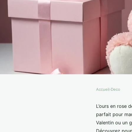
Accueil
›
Deco
DECO
L'ours en rose 40 cm 
L’ours en rose 
parfait pour mar
cadeau inoubliable
Valentin ou un 
Découvrez pourq