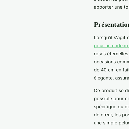
apporter une to
Nathan
•
14 mars 2025
•
3 min de lecture
Présentatio
Lorsqu'il s'agit
pour un cadeau 
roses éternelles
occasions comme 
de 40 cm en fai
élégante, assura
Ce produit se d
possible pour cr
spécifique ou d
de cœur, les pos
une simple pelu