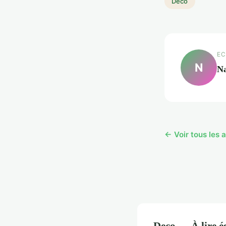
Deco
EC
N
N
← Voir tous les 
Deco — À lire 