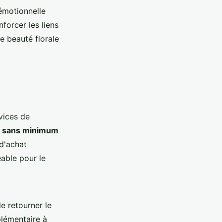
 émotionnelle
nforcer les liens
e beauté florale
vices de
me sans minimum
 d'achat
éable pour le
e retourner le
plémentaire à