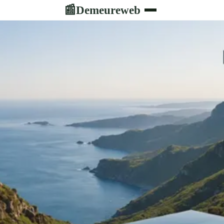
Demeureweb
📰