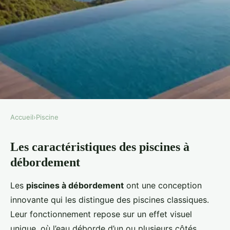
Accueil
›
Piscine
PISCINE
Les caractéristiques des piscines à
Top 5 des designs de piscines à
débordement
débordement
Les
piscines à débordement
ont une conception
Nathan
•
2 janvier 2025
•
4 min de lecture
innovante qui les distingue des piscines classiques.
Leur fonctionnement repose sur un effet visuel
unique, où l’eau déborde d’un ou plusieurs côtés,